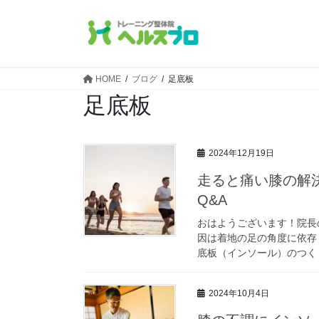
コ
ナ
ン
ビ
テ
ゲ
ン
ー
ツ
シ
HOME
ブログ
足底板
へ
ョ
足底板
ス
ン
キ
に
ッ
移
2024年12月19日
プ
動
走ると痛い膝の解
Q&A
おはようございます！院長の
因は着地の足の角度に依存
底板（インソール）のつくり方
2024年10月4日