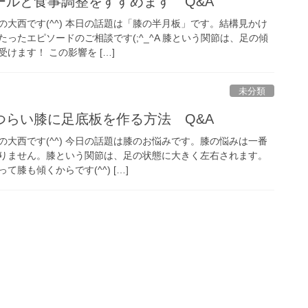
ールと食事調整をすすめます Q&A
大西です(^^) 本日の話題は「膝の半月板」です。結構見かけ
ったエピソードのご相談です(;^_^A 膝という関節は、足の傾
けます！ この影響を […]
未分類
つらい膝に足底板を作る方法 Q&A
大西です(^^) 今日の話題は膝のお悩みです。膝の悩みは一番
りません。膝という関節は、足の状態に大きく左右されます。
膝も傾くからです(^^) […]