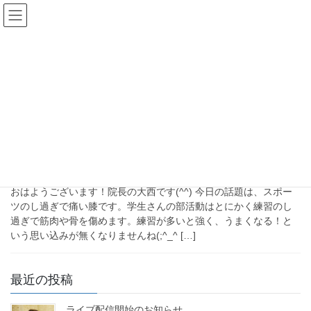
コ
ナ
ン
ビ
テ
ゲ
HOME
ブログ
膝への負担
ン
ー
膝への負担
ツ
シ
へ
ョ
ス
ン
キ
に
2024年9月17日
ッ
移
未分類
プ
動
サッカーと駅伝で走りすぎて痛む
膝の対処法Q&A
おはようございます！院長の大西です(^^) 今日の話題は、スポー
ツのし過ぎで痛い膝です。学生さんの部活動はとにかく練習のし
過ぎで筋肉や骨を傷めます。練習が多いと強く、うまくなる！と
いう思い込みが無くなりませんね(;^_^ […]
最近の投稿
ライブ配信開始のお知らせ