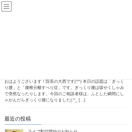
コ
ナ
ン
ビ
テ
ゲ
HOME
ブログ
腰椎すべり症
ン
ー
腰椎すべり症
ツ
シ
へ
ョ
ス
ン
キ
に
2024年12月23日
ッ
移
未分類
プ
動
ぎっくり腰と腰椎分離症の時やる
べきこと3選
おはようございます！院長の大西です(^^) 本日の話題は「ぎっく
り腰」と「腰椎分離すべり症」です。ぎっくり腰は咳やくしゃみ
で突然なったりします。今回のご相談者様は、ふとした瞬間にし
ゃがんだらぎっくり腰になりました(;^_ […]
最近の投稿
ライブ配信開始のお知らせ