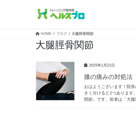
コ
ナ
ン
ビ
テ
ゲ
ン
ー
ツ
シ
HOME
ブログ
大腿脛骨関節
へ
ョ
大腿脛骨関節
ス
ン
キ
に
ッ
移
2025年1月21日
プ
動
膝の痛みの対処法 
おはようございます！院長の
きく分けると2つあります
関節」です。前者は「大腿脛