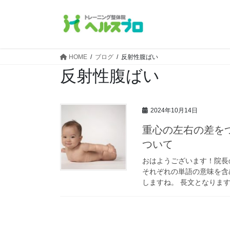
コ
ナ
ン
ビ
テ
ゲ
ン
ー
ツ
シ
HOME
ブログ
反射性腹ばい
へ
ョ
反射性腹ばい
ス
ン
キ
に
ッ
移
2024年10月14日
プ
動
重心の左右の差を
ついて
おはようございます！院長の
それぞれの単語の意味を含
しますね。 長文となります