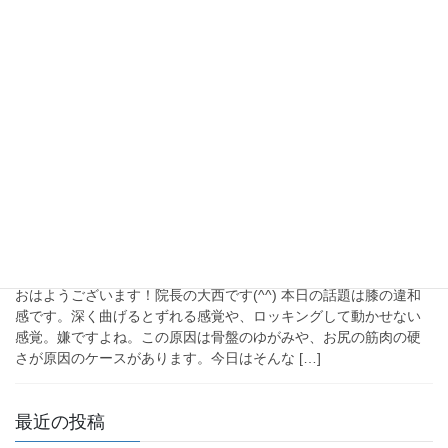
膝のロッキングが手術でも治らな
い困りごとへの回答 Q&A
おはようございます！院長の大西です(^^) 本日の話題は膝のロッ
キングです。ロッキングとは、膝が曲がりも伸びもしない、ある
角度で止まってしまう現象です。一度起こると癖になるようです
(;^_^A 膝の中にある半月板の微妙な […]
2024年9月17日
未分類
膝の違和感の原因は脛骨がずれて
いるかもしれないQ&A
おはようございます！院長の大西です(^^) 本日の話題は膝の違和
感です。深く曲げるとずれる感覚や、ロッキングして動かせない
感覚。嫌ですよね。この原因は骨盤のゆがみや、お尻の筋肉の硬
さが原因のケースがあります。今日はそんな […]
最近の投稿