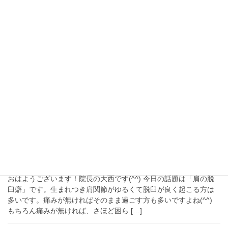
脊柱管狭窄症による間欠性跛行は
腸腰筋をほぐします Q&A
おはようございます！院長の大西です(^^) 今日の話題は「脊柱管
狭窄症」による「間欠性跛行」です。この「間欠性跛行」は、股
関節の前の腸腰筋をほぐすことで軽くなります(^^) 四つ足の哺乳
類から進化した人間は、股関節を曲げ […]
2024年9月28日
未分類
肩の脱臼くせとその対策について
Q&A ボイタ法を使ってみてくだ
さい
おはようございます！院長の大西です(^^) 今日の話題は「肩の脱
臼癖」です。生まれつき肩関節がゆるくて脱臼が良く起こる方は
多いです。痛みが無ければそのまま過ごす方も多いですよね(^^)
もちろん痛みが無ければ、さほど困ら […]