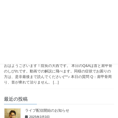
おはようございます。院長の大西です。 本日の話題は脳卒中の被
殻出血後に手がしびれるというお話です。脳卒中の後のしびれ
は、脳の影響だと思い込みます。しかし、脳卒中の影響を受ける
のは原則的に脳卒中側の反対の手と脚です(^^) […]
2024年8月27日
未分類
首のしびれ、肩甲骨のしびれの検査方法と対
処法Q&A
おはようございます！院長の大西です。 本日のQ&Aは首と肩甲骨
のしびれです。動画での解説に飛べます。同様の症状でお困りの
方は、是非最後まで読んでください(^^♪ 本日の質問 Q：肩甲骨周
り、首が痺れて治りません。 […]
最近の投稿
ライブ配信開始のお知らせ
2025年3月3日