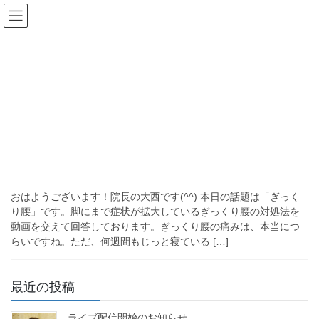
コ
ナ
ン
ビ
テ
ゲ
HOME
ブログ
ぎっくり腰の対処法
ン
ー
ぎっくり腰の対処法
ツ
シ
へ
ョ
ス
ン
キ
に
2024年11月22日
ッ
移
未分類
プ
動
ぎっくり腰の対処法 Q&A 広背筋
とお尻のほぐし方
おはようございます！院長の大西です(^^) 本日の話題は「ぎっく
り腰」です。脚にまで症状が拡大しているぎっくり腰の対処法を
動画を交えて回答しております。ぎっくり腰の痛みは、本当につ
らいですね。ただ、何週間もじっと寝ている […]
最近の投稿
ライブ配信開始のお知らせ